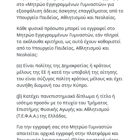
στο «Μητρώο Εγγεγραμμένων Γυμναστών» για
εξασφάλιση άδειας άσκησης επαγγέλματος από το
Υπουργείο Παιδείας, Αθλητισμού και Νεολαίας.
Κάθε φυσικό πρόσωπο μπορεί να εγγραφεί στο
Μητρώο Εγγεγραμμένων Γυμναστών, εάν πληροί
τα ακόλουθα κριτήρια, ως αυτά έχουν καθοριστεί
από το Υπουργείο Παιδείας, Αθλητισμού και
Νεολαίας:
(α) Είναι πολίτης της Δημοκρατίας ή κράτους
μέλους της ΕΕ ή κατά την υποβολή της αίτησης
του είναι σύζυγος πολίτη κράτους μέλους και έχει
συνήθη διαμονή του στην Κύπρο.
(β) Κατέχει πανεπιστημιακό δίπλωμα ή τίτλο ή
ισότιμο προσόν με το πτυχίο του Τμήματος
Επιστήμης Φυσικής Αγωγής και Αθλητισμού
(Τ.Ε.Φ.Α.Α.) της Ελλάδας.
Για την εγγραφή σας στο Μητρώο Γυμναστών
απαιτείται αρχικά εγγραφή στην πλατφόρμα και
δημιουργία λογαριασμού (βλέπε αριστερό μέρος